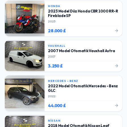
HONDA
2023 Model Düz Honda CBR 1000 RR-R
Fireblade SP
2023
28.000 £
VAUXHALL
2007 Model Otomatik Vauxhall Astra
2007
3.250 £
MERCEDES - BENZ
2022 Model Otomatik Mercedes - Benz
GLC
2022
44.000 £
NISSAN
2018 Model Otomatik Nissan Leaf