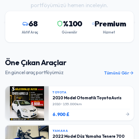
portföyümüzü hemen inceleyin.
68
%100
Premium
Tüm Araçları Gör
Aktif Araç
Güvenilir
Hizmet
Bize Ulaşın
Öne Çıkan Araçlar
En güncel araç portföyümüz
Tümünü Gör
TOYOTA
2010 Model Otomatik Toyota Auris
2010 • 133.000 km
6.900 £
YAMAHA
2022 Model Düz Yamaha Tenere 700